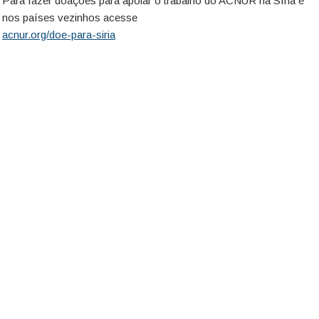
Para fazer doações para apoiar o trabalho do ACNUR na Síria e
nos países vezinhos acesse
acnur.org/doe-para-siria