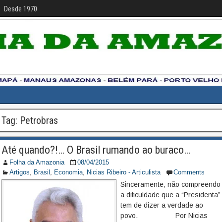
Desde 1970
Tag:
Petrobras
Até quando?!… O Brasil rumando ao buraco…
Folha da Amazonia
08/04/2015
Artigos
,
Brasil
,
Economia
,
Nicias Ribeiro - Articulista
Comments
Sinceramente, não compreendo
a dificuldade que a “Presidenta”
tem de dizer a verdade ao
povo. Por Nicias