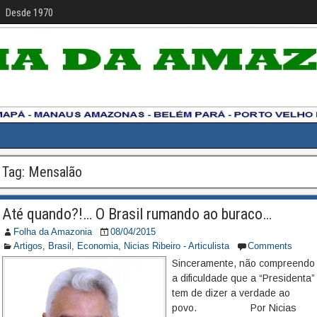
Desde 1970
Tag:
Mensalão
Até quando?!… O Brasil rumando ao buraco…
Folha da Amazonia
08/04/2015
Artigos
,
Brasil
,
Economia
,
Nicias Ribeiro - Articulista
Comments
Sinceramente, não compreendo
a dificuldade que a “Presidenta”
tem de dizer a verdade ao
povo. Por Nicias